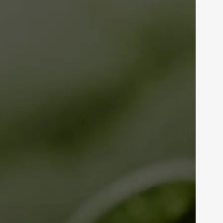
TORRE RESIDENCES
2 E 3 SUÍTES - 108 A 143M²
TORRE APARTMENTS
STUDIOS E 1 DORM. - 32 A 47M²
CORPORATE & RETAIL
LAJES A PARTIR DE 410M²
SAIBA MAIS SOBRE A TORRE RESIDENCES
COM APARTAMENTOS 108 A 143M²