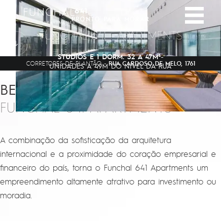
Skip to content.
PRONTO PARA MORAR
FUNCHAL 641 -
APARTMENTS
Sobre
Vídeo
Apartamentos
STUDIOS E 1 DORM. 32 A 47M²
-
RUA CARDOSO DE MELO, 1761
CORRETORES DE PLANTÃO -
Tour Virtual
UNIDADES A 49M DO NÍVEL DA RUA
Projetistas
Localização
BEM VINDOS AO
Ficha técnica
Sobre o complexo
FUNCHAL 641 APARTMENTS
Torres
A combinação da sofisticação da arquitetura
CONTATO
internacional e a proximidade do coração empresarial e
financeiro do país, torna o Funchal 641 Apartments um
empreendimento altamente atrativo para investimento ou
moradia.