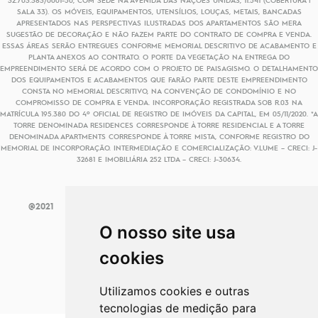
SALA 33). OS MÓVEIS, EQUIPAMENTOS, UTENSÍLIOS, LOUÇAS, METAIS, BANCADAS
APRESENTADOS NAS PERSPECTIVAS ILUSTRADAS DOS APARTAMENTOS SÃO MERA
SUGESTÃO DE DECORAÇÃO E NÃO FAZEM PARTE DO CONTRATO DE COMPRA E VENDA.
ESSAS ÁREAS SERÃO ENTREGUES CONFORME MEMORIAL DESCRITIVO DE ACABAMENTO E
PLANTA ANEXOS AO CONTRATO. O PORTE DA VEGETAÇÃO NA ENTREGA DO
EMPREENDIMENTO SERÁ DE ACORDO COM O PROJETO DE PAISAGISMO. O DETALHAMENTO
DOS EQUIPAMENTOS E ACABAMENTOS QUE FARÃO PARTE DESTE EMPREENDIMENTO
CONSTA NO MEMORIAL DESCRITIVO, NA CONVENÇÃO DE CONDOMÍNIO E NO
COMPROMISSO DE COMPRA E VENDA. INCORPORAÇÃO REGISTRADA SOB R.03 NA
MATRÍCULA 195.380 DO 4º OFICIAL DE REGISTRO DE IMÓVEIS DA CAPITAL, EM 05/11/2020. *A
TORRE DENOMINADA RESIDENCES CORRESPONDE À TORRE RESIDENCIAL E A TORRE
DENOMINADA APARTMENTS CORRESPONDE À TORRE MISTA, CONFORME REGISTRO DO
MEMORIAL DE INCORPORAÇÃO. INTERMEDIAÇÃO E COMERCIALIZAÇÃO: V.LUME – CRECI: J-
32681 E IMOBILIÁRIA 252 LTDA – CRECI: J-30634.
Funchal 641
Política de
Preferências de
@2021
|
|
Residences
Privacidade
cookies
O nosso site usa
Desenvolvido por:
cookies
Utilizamos cookies e outras
tecnologias de medição para