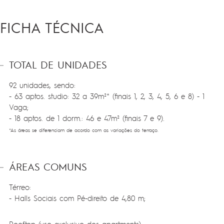
FICHA TÉCNICA
TOTAL DE UNIDADES
92 unidades, sendo:
- 63 aptos. studio: 32 a 39m²* (finais 1, 2, 3, 4, 5, 6 e 8) - 1
Vaga;
- 18 aptos. de 1 dorm.: 46 e 47m² (finais 7 e 9).
*As áreas se diferenciam de acordo com as variações do terraço.
ÁREAS COMUNS
Térreo:
- Halls Sociais com Pé-direito de 4,80 m;
Rooftop (uso exclusivo dos apartments):